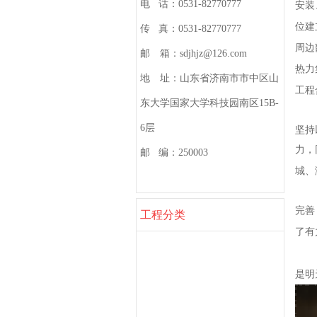
电 话：0531-82770777
安装
位建
传 真：0531-82770777
周边
邮 箱：sdjhjz@126.com
热力
地 址：山东省济南市市中区山
工程
东大学国家大学科技园南区15B-
6层
坚持
力，
邮 编：250003
城、
完善
工程分类
了有
钢结构工程
是明
地基基础工程