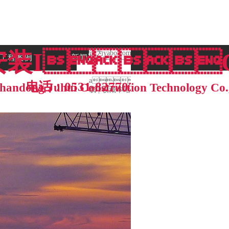
下载安装I
设为yabo.com(官方)APP
工程案例
新闻资讯
下载安装IOS/安卓通用
版/手机
app下
电话：0531-82770777
handong Juhui Construction Technology Co.
载
|
收藏本站