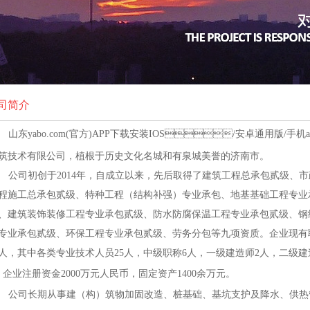
司简介
山
东
yabo.com(官方)APP下载安装IOS/安卓通用版/手机
筑技术
有限公司，植根于
历史文化名城
和
有泉城美誉的济南
市。
公司初创于
2014年，自成立以来，先后取得了建筑工程总承包贰级、
程施工总承包贰级、特种工程（结构补强）专业承包、地基基础工程专业
、建筑装饰装修工程专业承包贰级、防水防腐保温工程专业承包贰级、钢
专业承包贰级、环保工程专业承包贰级、劳务分包等九项资质。企业现有
余人，其中各类专业技术人员25人，中级职称6人，一级建造师2人，二级建
，企业注册资金2000万元人民币，固定资产1400余万元。
公司长期从事建（构）筑物加固改造、桩基础、基坑支护及降水、供