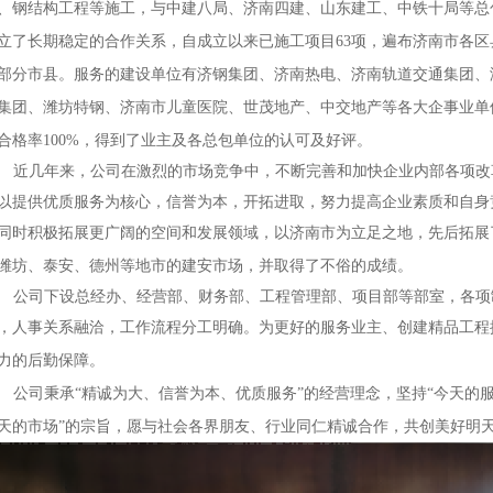
、钢结构工程等施工，与中建八局、济南四建、山东建工、中铁十局等
立了长期稳定的合作关系，自成立以来已施工项目
63项，遍布济南市各区
部分市县。服务的建设单位有济钢集团、济南热电、济南轨道交通集团、
集团、潍坊特钢、济南市儿童医院、世茂地产、中交地产等各大企事业
合格率100%，得到了业主及各总包单位的认可及好评。
近几年来，公司在激烈的市场竞争中，
不断完善和加快企业内部各项改
以提供优质服务为核心，信誉为本，开拓进取，努力提高企业素质和自身
同时积极拓展更广阔的空间和发展领域，以济南市为立足之地，先后拓展
潍坊、泰安、德州等地市的建安市场，并取得了不俗的成绩。
公司下设总经办、经营部、财务部、工程管理部、项目部等部室，各项制
，人事关系融洽，工作流程分工明确。为更好的服务业主、创建精品工程
力的后勤保障。
公司秉承
“
精诚为大、信誉为本、优质服务
”的经营理念，坚持“
今天的
天的市场
”的宗旨，愿与社会各界朋友、行业同仁精诚合作，共创美好明