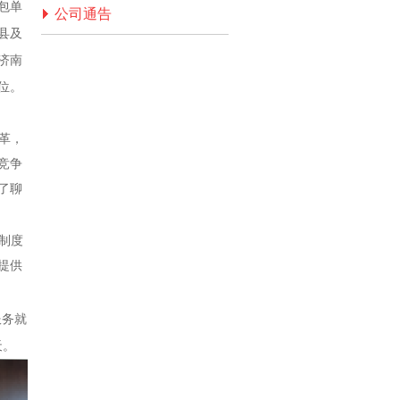
总包单
公司通告
县及
济南
单位。
革，
竞争
了聊
度
提供
服务就
天。