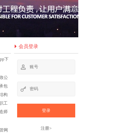
会员登录
app下
市政公
承包
结构
职工
登录
造师
注册>
热管网